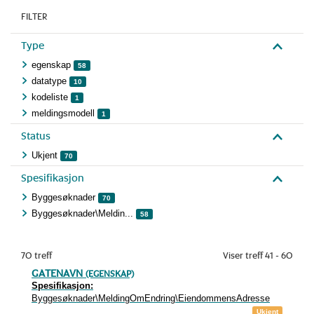
FILTER
Type
egenskap
58
datatype
10
kodeliste
1
meldingsmodell
1
Status
Ukjent
70
Spesifikasjon
Byggesøknader
70
Byggesøknader\Meldin...
58
70 treff
Viser treff 41 - 60
GATENAVN
(EGENSKAP)
Spesifikasjon:
Byggesøknader\MeldingOmEndring\EiendommensAdresse
Ukjent