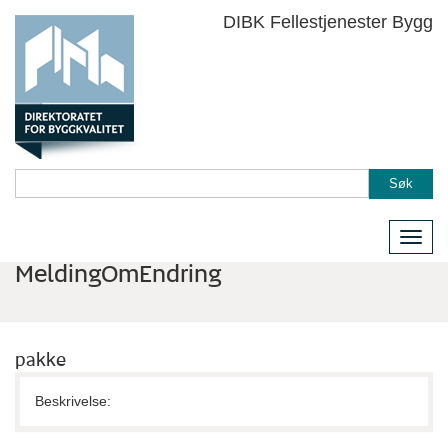
DIBK Fellestjenester Bygg
Søk
Meny
MeldingOmEndring
pakke
Beskrivelse: