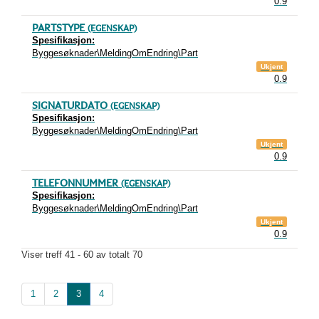
0.9
PARTSTYPE
(EGENSKAP)
Spesifikasjon:
Byggesøknader\MeldingOmEndring\Part
Ukjent
0.9
SIGNATURDATO
(EGENSKAP)
Spesifikasjon:
Byggesøknader\MeldingOmEndring\Part
Ukjent
0.9
TELEFONNUMMER
(EGENSKAP)
Spesifikasjon:
Byggesøknader\MeldingOmEndring\Part
Ukjent
0.9
Viser treff 41 - 60 av totalt 70
1
2
3
4