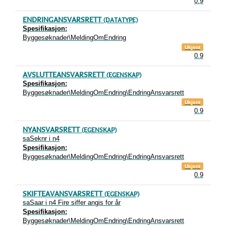
0.9
ENDRINGANSVARSRETT
(DATATYPE)
Spesifikasjon:
Byggesøknader\MeldingOmEndring
Ukjent
0.9
AVSLUTTEANSVARSRETT
(EGENSKAP)
Spesifikasjon:
Byggesøknader\MeldingOmEndring\EndringAnsvarsrett
Ukjent
0.9
NYANSVARSRETT
(EGENSKAP)
saSeknr i n4
Spesifikasjon:
Byggesøknader\MeldingOmEndring\EndringAnsvarsrett
Ukjent
0.9
SKIFTEAVANSVARSRETT
(EGENSKAP)
saSaar i n4 Fire siffer angis for år
Spesifikasjon:
Byggesøknader\MeldingOmEndring\EndringAnsvarsrett